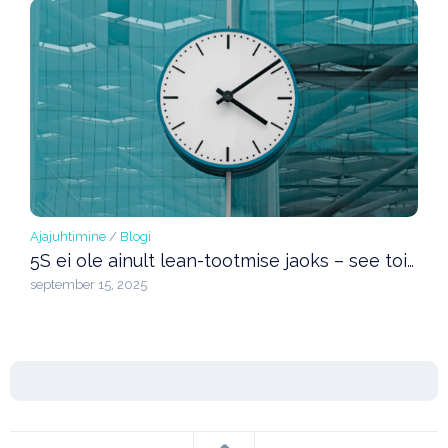
Ajajuhtimine
/
Blogi
5S ei ole ainult lean-tootmise jaoks – see toimib ka ajajuhtimises
september 15, 2025