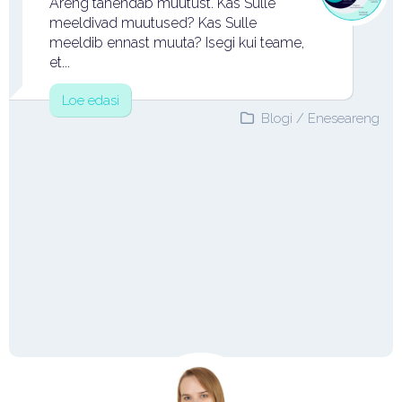
Areng tähendab muutust. Kas Sulle
meeldivad muutused? Kas Sulle
meeldib ennast muuta? Isegi kui teame,
et...
Loe edasi
Blogi
/
Eneseareng