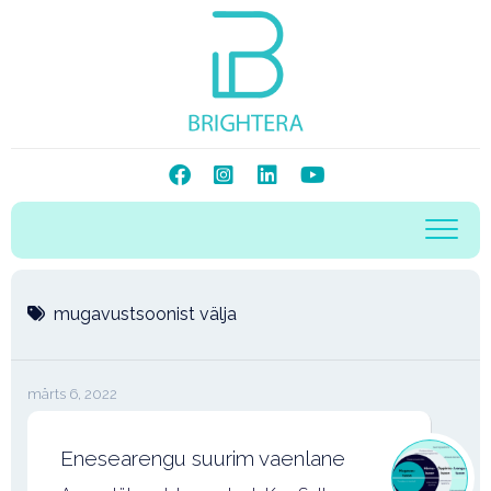
Skip
to
content
mugavustsoonist välja
märts 6, 2022
Enesearengu suurim vaenlane